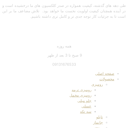
طی دهه های گذشته، کیفیت همواره در صدر کلکسیون های ما درخشیده است و
در آینده همچنان کیفیت اولویت نخست ما خواهد بود. تلاش مضاعف ما بر این
است تا به جزئیات کار توجه جدی تر و کامل تری داشته باشیم.
تماس با ما
همه روزه
9 صبح تا 3 بعد از ظهر
09131676533
صفحه اصلی
محصولات
رومیزی
رومیزی ترمه
رومیزی مخمل
جلو مبلی
عسلی
سه تکه
تابلو
جانماز
روتختی