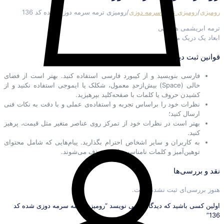
رومیزی
/
رومیزی ترمه سرمه دوزی
/
رومیزی ترمه سرمه دوزی شده کد 136
ترمه ابریشمی هاشمی
ابعاد یک دریک متر
قوانین ثبت دیدگاه
فارسی بنویسید و از کیبورد فارسی استفاده کنید. بهتر است از فضای
خالی (Space) بیش‌از‌حدِ معمول، شکلک یا ایموجی استفاده نکنید و از
کشیدن حروف یا کلمات با صفحه‌کلید بپرهیزید.
نظرات خود را براساس تجربه و استفاده‌ی عملی و با دقت به نکات فنی
ارسال کنید؛
بهتر است در نظرات خود از تمرکز روی عناصر متغیر مثل قیمت، پرهیز
کنید.
به کاربران و سایر اشخاص احترام بگذارید. پیام‌هایی که شامل محتوای
توهین‌آمیز و کلمات نامناسب باشند، حذف می‌شوند.
نقد و بررسی‌ها
هنوز بررسی‌ای ثبت نشده است.
اولین کسی باشید که دیدگاهی می نویسد “رومیزی ترمه سرمه دوزی شده کد
136”