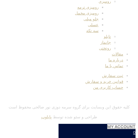
رومیزی
رومیزی ترمه
رومیزی مخمل
جلو مبلی
عسلی
سه تکه
تابلو
جانماز
روتختی
مقالات
درباره ما
تماس با ما
ثبت سفارش
قوانین خرید و سفارش
حساب کاربری من
کلیه حقوق این وبسایت برای گروه سرمه دوزی نور صالحی محفوظ است
طراحی و سئو شده توسط
پایاوب
MY ACCOUNT
0