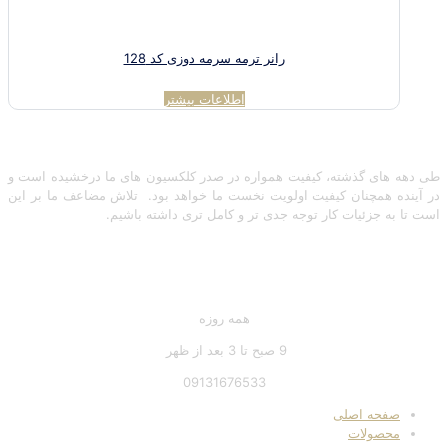
رانر ترمه سرمه دوزی کد 128
اطلاعات بیشتر
مجموعه سرمه دوزی نورصالحی
طی دهه های گذشته، کیفیت همواره در صدر کلکسیون های ما درخشیده است و
در آینده همچنان کیفیت اولویت نخست ما خواهد بود. تلاش مضاعف ما بر این
است تا به جزئیات کار توجه جدی تر و کامل تری داشته باشیم.
تماس با ما
همه روزه
9 صبح تا 3 بعد از ظهر
09131676533
صفحه اصلی
محصولات