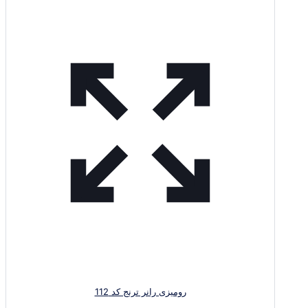
رومیزی رانر ترنج کد 112